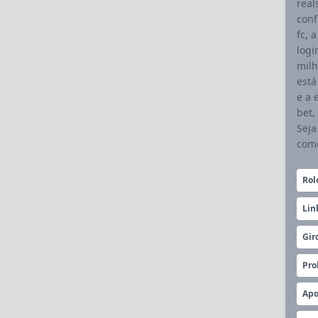
real
conf
fc, 
logi
milh
está
e a 
bet,
Seja
come
Rol
Lin
Gir
Pro
Apo