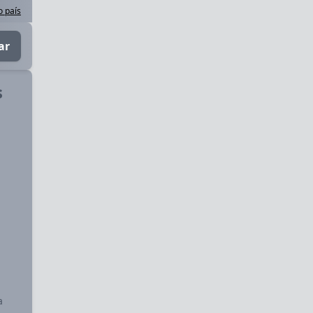
o país
ar
s
a