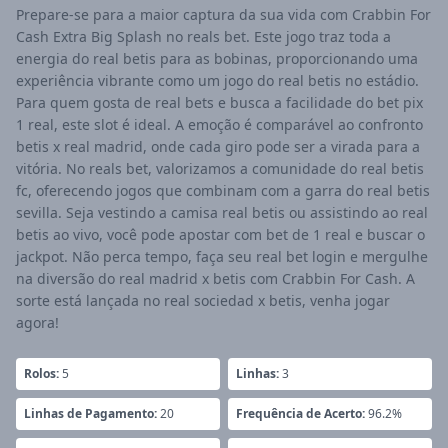
Prepare-se para a maior captura da sua vida com Crabbin For
Cash Extra Big Splash no reals bet. Este jogo traz toda a
energia do real betis para as bobinas, proporcionando uma
experiência vibrante como um jogo do real betis no estádio.
Para quem gosta de real bets e busca a facilidade do bet pix
1 real, este slot é ideal. A emoção é comparável ao confronto
betis x real madrid, onde cada giro pode ser a virada para a
vitória. No reals bet, valorizamos a comunidade do real betis
fc, oferecendo jogos que combinam com a garra do real betis
sevilla. Seja vestindo a camisa real betis ou assistindo ao real
betis ao vivo, você pode apostar com bet de 1 real e buscar o
jackpot. Não perca tempo, faça seu real bet login e mergulhe
na diversão do real madrid x betis com Crabbin For Cash. A
sorte está lançada no real sociedad x betis, venha jogar
agora!
Rolos:
5
Linhas:
3
Linhas de Pagamento:
20
Frequência de Acerto:
96.2%