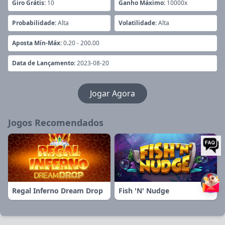
Giro Grátis:
10
Ganho Máximo:
10000x
Probabilidade:
Alta
Volatilidade:
Alta
Aposta Mín-Máx:
0.20 - 200.00
Data de Lançamento:
2023-08-20
Jogar Agora
Jogos Recomendados
Regal Inferno Dream Drop
Fish 'N' Nudge