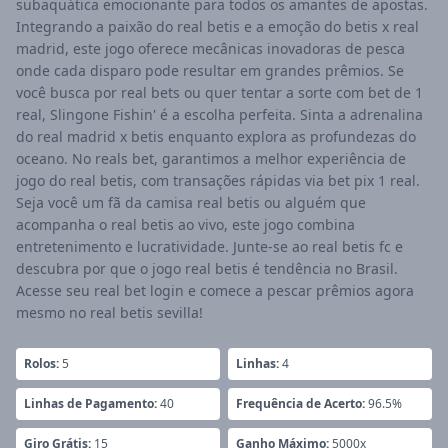
subaquática emocionante para todos os amantes de apostas.
Integrando a paixão do real betis e a emoção do betis x real
madrid, este jogo oferece mecânicas inovadoras de pesca
onde cada disparo pode resultar em grandes prêmios. Se
você busca por real bets ou quer tentar a sorte com bet de 1
real, Slingone Fishin' é a escolha perfeita. Sinta a adrenalina
do real madrid x betis enquanto explora as profundezas do
oceano. No reals bet, garantimos a melhor experiência de
jogo do real betis, com transações rápidas via bet pix 1 real.
Seja você um fã da camisa real betis ou alguém que
acompanha o real betis ao vivo, este jogo combina
entretenimento e lucratividade. Junte-se ao real betis fc e
descubra por que o jogo real betis é tendência no Brasil.
Acesse seu real bet login e comece a pescar prêmios agora
mesmo no real betis sevilla!
Rolos:
5
Linhas:
4
Linhas de Pagamento:
40
Frequência de Acerto:
96.5%
Giro Grátis:
15
Ganho Máximo:
5000x