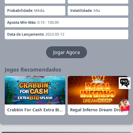
Probabilidade:
Média
Volatilidade:
Alta
Aposta Mín-Máx:
0.10 - 100.00
Data de Lançamento:
2023-05-12
Jogar Agora
Jogos Recomendados
Crabbin For Cash Extra Big Splash
Regal Inferno Dream Drop