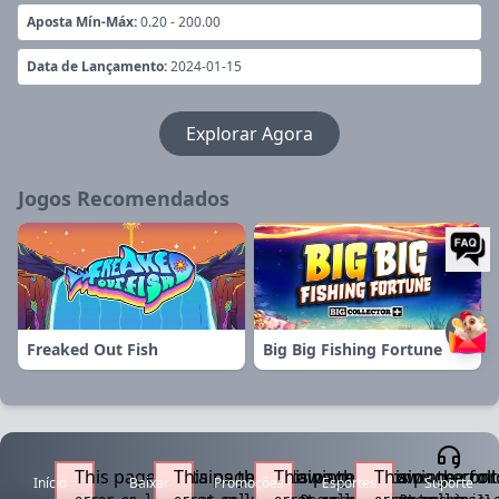
Aposta Mín-Máx:
0.20 - 200.00
Data de Lançamento:
2024-01-15
Explorar Agora
Jogos Recomendados
Freaked Out Fish
Big Big Fishing Fortune
This page contains the following errors:
This page contains the following error
This page contains the fol
This page cont
Início
Baixar
Promoções
Esportes
Suporte